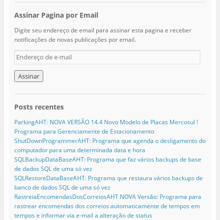
Assinar Pagina por Email
Digite seu endereço de email para assinar esta pagina e receber
notificações de novas publicações por email.
E
n
d
e
r
e
Posts recentes
ç
o
ParkingAHT: NOVA VERSÃO 14.4 Novo Modelo de Placas Mercosul !
d
Programa para Gerenciamente de Estacionamento
e
ShutDownProgrammerAHT: Programa que agenda o desligamento do
e
computador para uma determinada data e hora
-
SQLBackupDataBaseAHT: Programa que faz vários backups de base
m
de dados SQL de uma só vez
a
SQLRestoreDataBaseAHT: Programa que restaura vários backups de
i
banco de dados SQL de uma só vez
l
RastreiaEncomendasDosCorreiosAHT NOVA Versão: Programa para
rastrear encomendas dos correios automaticamente de tempos em
tempos e informar via e-mail a alteração de status