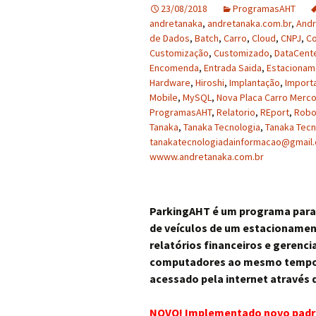
23/08/2018
ProgramasAHT
andretanaka
,
andretanaka.com.br
,
Andr
de Dados
,
Batch
,
Carro
,
Cloud
,
CNPJ
,
Co
Customização
,
Customizado
,
DataCent
Encomenda
,
Entrada Saida
,
Estacionam
Hardware
,
Hiroshi
,
Implantação
,
Import
Mobile
,
MySQL
,
Nova Placa Carro Merco
ProgramasAHT
,
Relatorio
,
REport
,
Rob
Tanaka
,
Tanaka Tecnologia
,
Tanaka Tecn
tanakatecnologiadainformacao@gmail
wwww.andretanaka.com.br
ParkingAHT é um programa para c
de veículos de um estacionament
relatórios financeiros e gerenci
computadores ao mesmo tempo
acessado pela internet através
NOVO! Implementado novo padrã