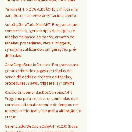
informar via e-mail a alteração de status
ParkingAHT: NOVA VERSÃO 13.5! Programa
para Gerenciamente de Estacionamento
AutoSqlGeraTudoMainAHT: Programa que
com um click, gera scripts de cargas de
tabelas de banco de dados, creates de
tabelas, procedures, views, triggers,
synonyms, utilizando configurações pré-
definidas.
GeraCargaScriptsCreates: Programa para
gerar scripts de cargas de tabelas de
banco de dados e creates de tabelas,
procedures, views, triggers, synonyms
RastreiaEncomendasDosCorreiosAHT:
Programa para rastrear encomendas dos
correios automaticamente de tempos em
tempos e informar via e-mail a alteração de
status
GerenciadorDeCopiaColaAHT V12.0: (Nova