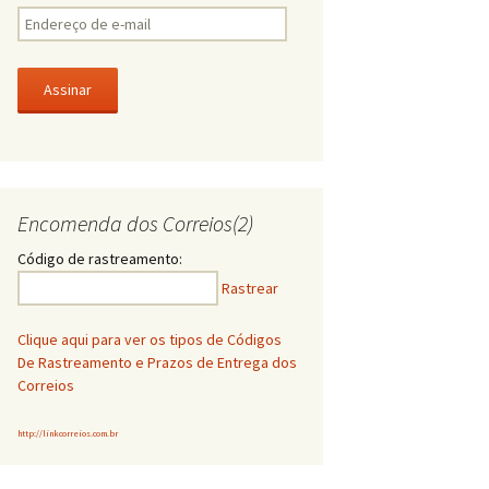
E
n
d
e
r
e
ç
o
d
Encomenda dos Correios(2)
e
e
Código de rastreamento:
-
Rastrear
m
a
i
Clique aqui para ver os tipos de Códigos
l
De Rastreamento e Prazos de Entrega dos
Correios
http://linkcorreios.com.br