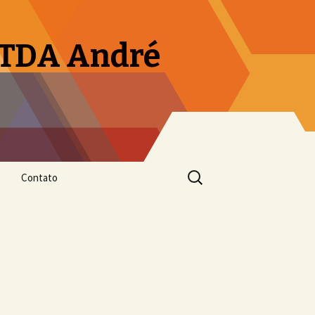
LTDA André
Pesquisar
Contato
por: