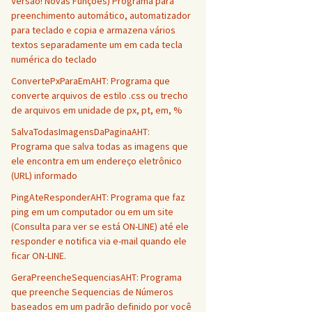
Versão! Novas Funções) Programa para
preenchimento automático, automatizador
para teclado e copia e armazena vários
textos separadamente um em cada tecla
numérica do teclado
ConvertePxParaEmAHT: Programa que
converte arquivos de estilo .css ou trecho
de arquivos em unidade de px, pt, em, %
SalvaTodasImagensDaPaginaAHT:
Programa que salva todas as imagens que
ele encontra em um endereço eletrônico
(URL) informado
PingAteResponderAHT: Programa que faz
ping em um computador ou em um site
(Consulta para ver se está ON-LINE) até ele
responder e notifica via e-mail quando ele
ficar ON-LINE.
GeraPreencheSequenciasAHT: Programa
que preenche Sequencias de Números
baseados em um padrão definido por você