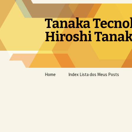
Tanaka Tecno
Hiroshi Tanak
Pular
Home
Index Lista dos Meus Posts
para
o
conteúdo