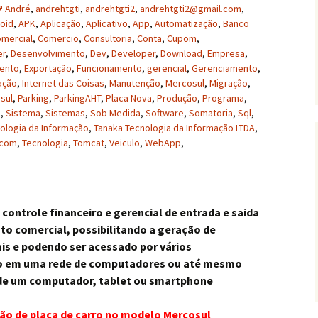
André
,
andrehtgti
,
andrehtgti2
,
andrehtgti2@gmail.com
,
oid
,
APK
,
Aplicação
,
Aplicativo
,
App
,
Automatização
,
Banco
mercial
,
Comercio
,
Consultoria
,
Conta
,
Cupom
,
er
,
Desenvolvimento
,
Dev
,
Developer
,
Download
,
Empresa
,
ento
,
Exportação
,
Funcionamento
,
gerencial
,
Gerenciamento
,
ação
,
Internet das Coisas
,
Manutenção
,
Mercosul
,
Migração
,
sul
,
Parking
,
ParkingAHT
,
Placa Nova
,
Produção
,
Programa
,
o
,
Sistema
,
Sistemas
,
Sob Medida
,
Software
,
Somatoria
,
Sql
,
ologia da Informação
,
Tanaka Tecnologia da Informação LTDA
,
.com
,
Tecnologia
,
Tomcat
,
Veiculo
,
WebApp
,
ontrole financeiro e gerencial de entrada e saida
o comercial, possibilitando a geração de
ais e podendo ser acessado por vários
 em uma rede de computadores ou até mesmo
 de um computador, tablet ou smartphone
o de placa de carro no modelo Mercosul