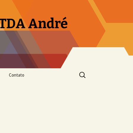
LTDA André
Pesquisar
Contato
por: