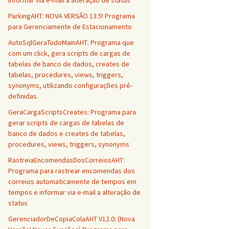
informar via e-mail a alteração de status
ParkingAHT: NOVA VERSÃO 13.5! Programa
para Gerenciamente de Estacionamento
AutoSqlGeraTudoMainAHT: Programa que
com um click, gera scripts de cargas de
tabelas de banco de dados, creates de
tabelas, procedures, views, triggers,
synonyms, utilizando configurações pré-
definidas.
GeraCargaScriptsCreates: Programa para
gerar scripts de cargas de tabelas de
banco de dados e creates de tabelas,
procedures, views, triggers, synonyms
RastreiaEncomendasDosCorreiosAHT:
Programa para rastrear encomendas dos
correios automaticamente de tempos em
tempos e informar via e-mail a alteração de
status
GerenciadorDeCopiaColaAHT V12.0: (Nova