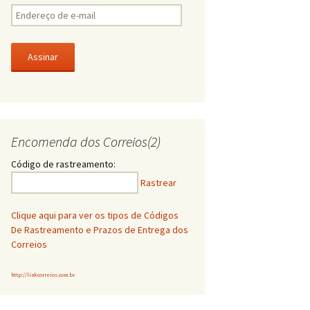
E
n
d
e
r
e
ç
o
d
Encomenda dos Correios(2)
e
e
Código de rastreamento:
-
Rastrear
m
a
i
Clique aqui para ver os tipos de Códigos
l
De Rastreamento e Prazos de Entrega dos
Correios
http://linkcorreios.com.br