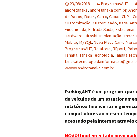
23/08/2018
ProgramasAHT
andretanaka
,
andretanaka.com.br
,
Andr
de Dados
,
Batch
,
Carro
,
Cloud
,
CNPJ
,
Co
Customização
,
Customizado
,
DataCent
Encomenda
,
Entrada Saida
,
Estacionam
Hardware
,
Hiroshi
,
Implantação
,
Import
Mobile
,
MySQL
,
Nova Placa Carro Merco
ProgramasAHT
,
Relatorio
,
REport
,
Rob
Tanaka
,
Tanaka Tecnologia
,
Tanaka Tecn
tanakatecnologiadainformacao@gmail
wwww.andretanaka.com.br
ParkingAHT é um programa para c
de veículos de um estacionament
relatórios financeiros e gerenci
computadores ao mesmo tempo
acessado pela internet através
NOVO! Implementado novo padrã