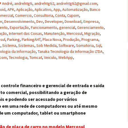
André
,
andrehtgti
,
andrehtgti2
,
andrehtgti2@gmail.com
,
oid
,
APK
,
Aplicação
,
Aplicativo
,
App
,
Automatização
,
Banco
mercial
,
Comercio
,
Consultoria
,
Conta
,
Cupom
,
er
,
Desenvolvimento
,
Dev
,
Developer
,
Download
,
Empresa
,
ento
,
Exportação
,
Funcionamento
,
gerencial
,
Gerenciamento
,
ação
,
Internet das Coisas
,
Manutenção
,
Mercosul
,
Migração
,
sul
,
Parking
,
ParkingAHT
,
Placa Nova
,
Produção
,
Programa
,
o
,
Sistema
,
Sistemas
,
Sob Medida
,
Software
,
Somatoria
,
Sql
,
ologia da Informação
,
Tanaka Tecnologia da Informação LTDA
,
.com
,
Tecnologia
,
Tomcat
,
Veiculo
,
WebApp
,
ontrole financeiro e gerencial de entrada e saida
o comercial, possibilitando a geração de
ais e podendo ser acessado por vários
 em uma rede de computadores ou até mesmo
 de um computador, tablet ou smartphone
o de placa de carro no modelo Mercosul