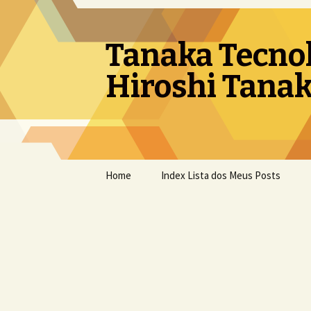
Tanaka Tecno
Hiroshi Tanak
Pular
Home
Index Lista dos Meus Posts
para
o
conteúdo