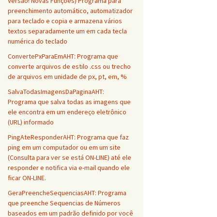
Versão! Novas Funções) Programa para
preenchimento automático, automatizador
para teclado e copia e armazena vários
textos separadamente um em cada tecla
numérica do teclado
ConvertePxParaEmAHT: Programa que
converte arquivos de estilo .css ou trecho
de arquivos em unidade de px, pt, em, %
SalvaTodasImagensDaPaginaAHT:
Programa que salva todas as imagens que
ele encontra em um endereço eletrônico
(URL) informado
PingAteResponderAHT: Programa que faz
ping em um computador ou em um site
(Consulta para ver se está ON-LINE) até ele
responder e notifica via e-mail quando ele
ficar ON-LINE.
GeraPreencheSequenciasAHT: Programa
que preenche Sequencias de Números
baseados em um padrão definido por você